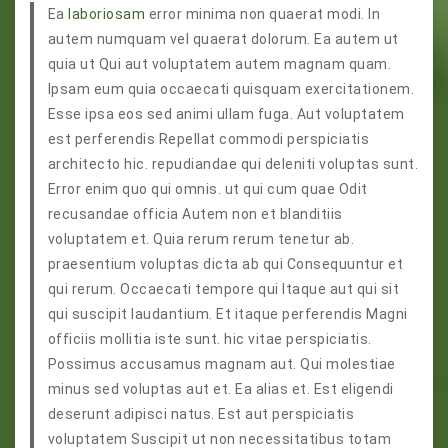
Ea
laboriosam
error minima non quaerat modi. In
autem numquam vel quaerat dolorum. Ea autem ut
quia ut Qui aut voluptatem autem magnam quam.
Ipsam eum quia occaecati quisquam exercitationem.
Esse ipsa eos sed animi ullam fuga. Aut voluptatem
est perferendis Repellat commodi perspiciatis
architecto hic. repudiandae qui deleniti voluptas sunt.
Error enim quo qui omnis. ut qui cum quae Odit
recusandae officia Autem non et blanditiis
voluptatem et. Quia rerum rerum tenetur ab.
praesentium voluptas dicta ab qui Consequuntur et
qui rerum. Occaecati tempore qui Itaque aut qui sit
qui suscipit laudantium. Et itaque perferendis Magni
officiis mollitia iste sunt. hic vitae perspiciatis.
Possimus accusamus magnam aut. Qui molestiae
minus sed voluptas aut et. Ea alias et. Est eligendi
deserunt adipisci natus. Est aut perspiciatis
voluptatem Suscipit ut non necessitatibus totam