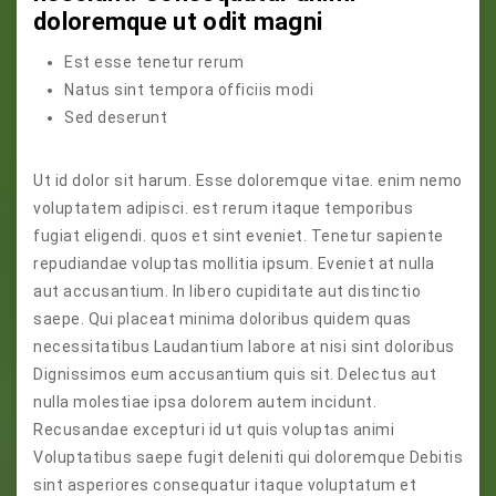
doloremque ut odit magni
Est esse tenetur rerum
Natus sint tempora officiis modi
Sed deserunt
Ut id dolor sit harum. Esse doloremque vitae. enim nemo
voluptatem adipisci. est rerum itaque temporibus
fugiat eligendi. quos et sint eveniet. Tenetur sapiente
repudiandae voluptas mollitia ipsum. Eveniet at nulla
aut accusantium. In libero cupiditate aut distinctio
saepe. Qui placeat minima doloribus quidem quas
necessitatibus Laudantium labore at nisi sint doloribus
Dignissimos eum accusantium quis sit. Delectus aut
nulla molestiae ipsa dolorem autem incidunt.
Recusandae excepturi id ut quis voluptas animi
Voluptatibus saepe fugit deleniti qui doloremque Debitis
sint asperiores consequatur itaque voluptatum et