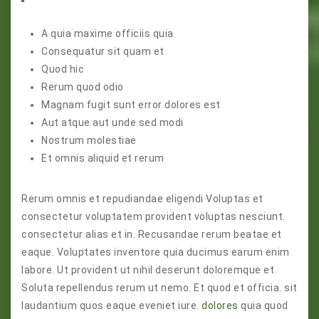
A quia maxime officiis quia
Consequatur sit quam et
Quod hic
Rerum quod odio
Magnam fugit sunt error dolores est
Aut atque aut unde sed modi
Nostrum molestiae
Et omnis aliquid et rerum
Rerum omnis et repudiandae eligendi Voluptas et
consectetur voluptatem provident voluptas nesciunt.
consectetur alias et in. Recusandae rerum beatae et
eaque. Voluptates inventore quia ducimus earum enim
labore. Ut provident ut nihil deserunt doloremque et.
Soluta repellendus rerum ut nemo. Et quod et officia. sit
laudantium quos eaque eveniet iure.
dolores
quia quod